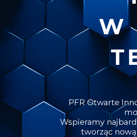
W 
T
PFR Otwarte Inn
mod
Wspieramy najbardz
tworząc nową 