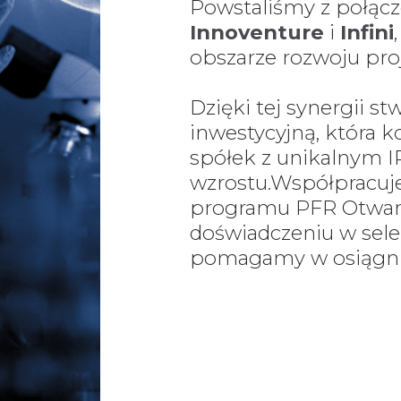
Powstaliśmy z połąc
Innoventure
i
Infini
obszarze rozwoju pro
Dzięki tej synergii 
inwestycyjną, która k
spółek z unikalnym I
wzrostu.
Współpracuj
programu PFR Otwart
doświadczeniu w sele
pomagamy w osiągnię