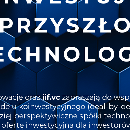
PRZYSZŁ
ECHNOLOG
owacje oraz
iif.vc
zapraszają do wsp
elu koinwestycyjnego (deal-by-de
iej perspektywiczne spółki technol
ofertę inwestycyjną dla inwestoró