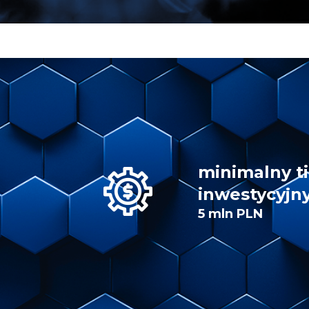
minimalny t
inwestycyjn
5 mln PLN