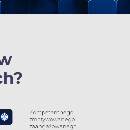
 w
ch?
Kompetentnego,
zmotywowanego i
zaangażowanego