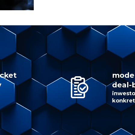
icket
model
y
deal-
inwesto
konkret