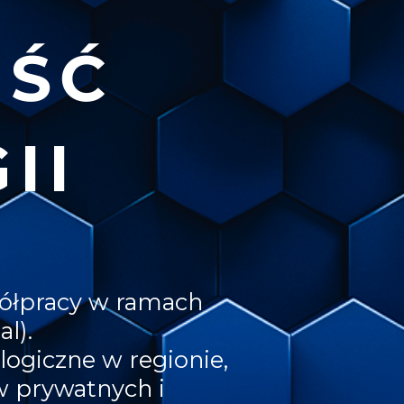
OŚĆ
II
ółpracy w ramach
al).
ogiczne w regionie,
w prywatnych i